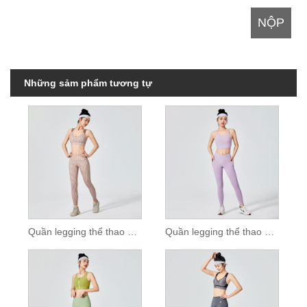
Những sảm phẩm tương tự
Quần legging thể thao họa tiết kẻ sọc nâu dành cho nữ
Quần legging thể thao nhuộm màu Lilac trơn dành cho nữ