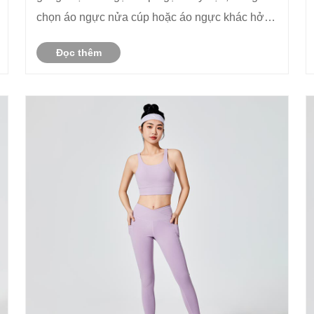
chọn áo ngực nửa cúp hoặc áo ngực khác hở
hang hơn vì mong muốn có vẻ ngoài đẹp.
Đọc thêm