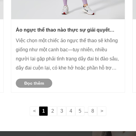
Áo ngực thể thao nào thực sự giải quyết
được vấn đề hỗ trợ và thoải mái của bạn?
Việc chọn một chiếc áo ngực thể thao sẽ không
giống như một canh bạc—tuy nhiên, nhiều
người lại gặp phải tình trạng dây đai bị đào sâu,
dây đai cuộn lại, có khe hở hoặc phần hỗ trợ
biến mất ngay khi họ bắt đầu di chuyển.
Đọc thêm
<
1
2
3
4
5
...
8
>