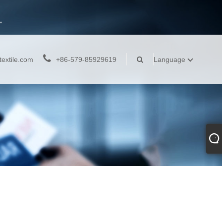
extile.com
+86-579-85929619
Language