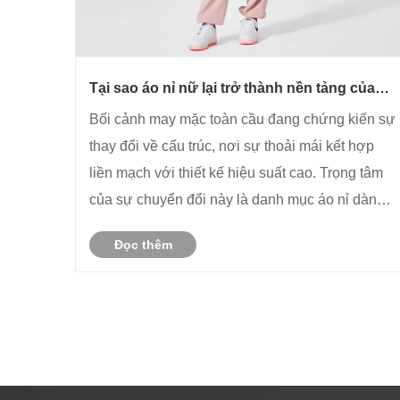
Tại sao áo nỉ nữ lại trở thành nền tảng của
trang phục năng động hiện đại?
Bối cảnh may mặc toàn cầu đang chứng kiến ​​sự
thay đổi về cấu trúc, nơi sự thoải mái kết hợp
liền mạch với thiết kế hiệu suất cao. Trọng tâm
của sự chuyển đổi này là danh mục áo nỉ dành
cho nữ, đã vượt qua nguồn gốc thông thường
Đọc thêm
để trở thành phân khúc chiến lược cho các
thương hiệu đồ thể thao lớn ......