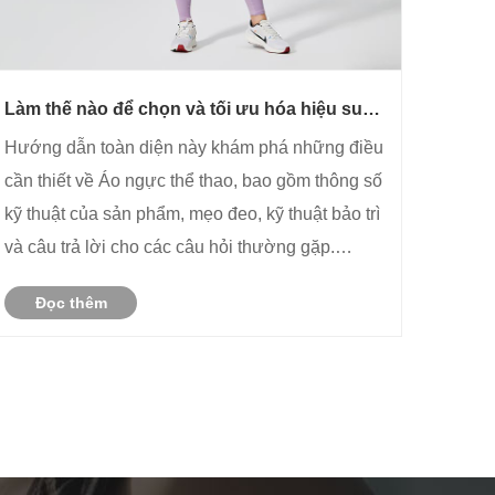
Làm thế nào để chọn và tối ưu hóa hiệu suất
của áo ngực thể thao?
Hướng dẫn toàn diện này khám phá những điều
cần thiết về Áo ngực thể thao, bao gồm thông số
kỹ thuật của sản phẩm, mẹo đeo, kỹ thuật bảo trì
và câu trả lời cho các câu hỏi thường gặp.
Được thiết kế cho những người đam mê thể dục
Đọc thêm
và người dùng hàng ngày, nó đảm bảo sự hỗ
trợ, thoải mái và độ bền tối ......