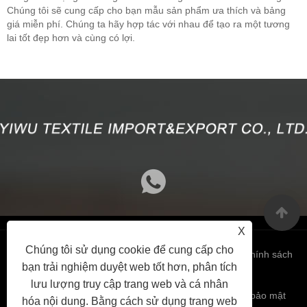
Chúng tôi sẽ cung cấp cho bạn mẫu sản phẩm ưa thích và bảng
giá miễn phí. Chúng ta hãy hợp tác với nhau để tạo ra một tương
lai tốt đẹp hơn và cùng có lợi.
X
Chúng tôi sử dụng cookie để cung cấp cho
Links
Sitemap
RSS
XML
Chính sách
bạn trải nghiệm duyệt web tốt hơn, phân tích
lưu lượng truy cập trang web và cá nhân
bảo mật
hóa nội dung. Bằng cách sử dụng trang web