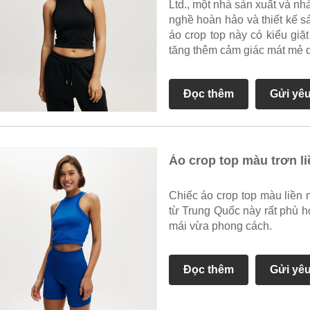
Ltd., một nhà sản xuất và nh
nghề hoàn hảo và thiết kế sá
áo crop top này có kiểu giặt
tăng thêm cảm giác mát mẻ d
Đọc thêm
Gửi yê
Áo crop top màu trơn l
Chiếc áo crop top màu liền
từ Trung Quốc này rất phù 
mái vừa phong cách.
Đọc thêm
Gửi yê