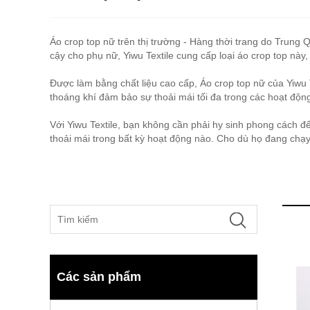
Áo crop top nữ trên thị trường - Hàng thời trang do Trung Q
cậy cho phụ nữ, Yiwu Textile cung cấp loại áo crop top nà
Được làm bằng chất liệu cao cấp, Áo crop top nữ của Yiwu 
thoáng khí đảm bảo sự thoải mái tối đa trong các hoạt độn
Với Yiwu Textile, bạn không cần phải hy sinh phong cách đ
thoải mái trong bất kỳ hoạt động nào. Cho dù họ đang chạ
Các sản phẩm