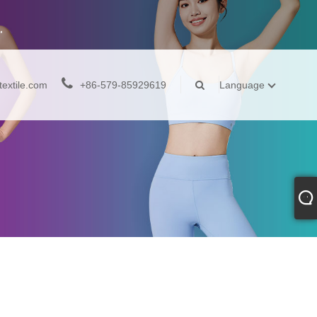
extile.com
+86-579-85929619
Language