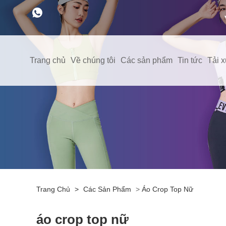
Trang chủ
Về chúng tôi
Các sản phẩm
Tin tức
Tải 
Trang Chủ
>
Các Sản Phẩm
>
Áo Crop Top Nữ
áo crop top nữ