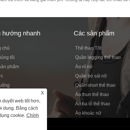
u hướng nhanh
Các sản phẩm
g chủ
Thể thao Tốt
úng tôi
Quần legging thể thao
sản phẩm
Áo nỉ nữ
ức
Quần bó sát nữ
xuống
Quần short thể thao
X
yêu cầu
Áo thun thể thao
 duyệt web tốt hơn,
hệ với chúng tôi
Áo ba lỗ thể thao
ội dung. Bằng cách
Áo khoác nữ
 dụng cookie.
Chính