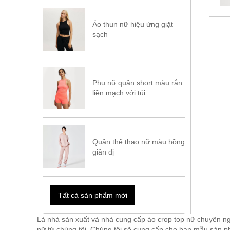
Áo thun nữ hiệu ứng giặt
sạch
Phụ nữ quần short màu rắn
liền mạch với túi
Quần thể thao nữ màu hồng
giản dị
Tất cả sản phẩm mới
Là nhà sản xuất và nhà cung cấp áo crop top nữ chuyên ng
nữ từ chúng tôi. Chúng tôi sẽ cung cấp cho bạn mẫu sản ph