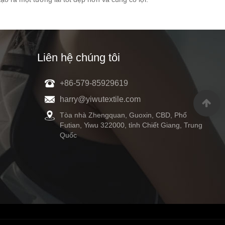
Liên hệ chúng tôi
+86-579-85929619
harry@yiwutextile.com
Tòa nhà Zhengquan, Guoxin, CBD, Phố
Futian, Yiwu 322000, tỉnh Chiết Giang, Trung
Quốc