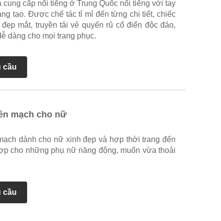
à cung cấp nổi tiếng ở Trung Quốc nổi tiếng với tay
ng tạo. Được chế tác tỉ mỉ đến từng chi tiết, chiếc
 đẹp mắt, truyền tải vẻ quyến rũ cổ điển độc đáo,
ễ dàng cho mọi trang phục.
u cầu
iền mạch cho nữ
 mạch dành cho nữ xinh đẹp và hợp thời trang đến
hợp cho những phụ nữ năng động, muốn vừa thoải
u cầu