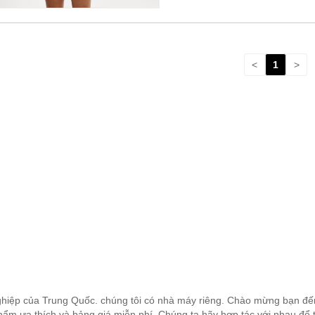
<
1
>
hiệp của Trung Quốc. chúng tôi có nhà máy riêng. Chào mừng bạn đến 
ẩm ưa thích và bảng giá miễn phí. Chúng ta hãy hợp tác với nhau để tạ