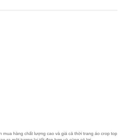
mua hàng chất lượng cao và giá cả thời trang áo crop top
o ra một tương lai tốt đẹp hơn và cùng có lợi.