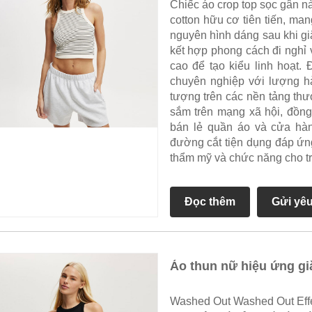
Chiếc áo crop top sọc gân n
cotton hữu cơ tiên tiến, man
nguyên hình dáng sau khi gi
kết hợp phong cách đi nghỉ
cao để tạo kiểu linh hoạt
chuyên nghiệp với lượng h
tượng trên các nền tảng th
sắm trên mạng xã hội, đồng
bán lẻ quần áo và cửa hàng
đường cắt tiện dụng đáp ứng 
thẩm mỹ và chức năng cho t
Đọc thêm
Gửi yê
Áo thun nữ hiệu ứng gi
Washed Out Washed Out Effec