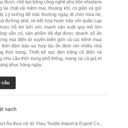
ày được chế tạo bằng công nghệ pha trộn elastane
g lại chất vải mềm mại, thoáng khí, co giãn và giữ
ặt. Lý tưởng để mặc thường ngày, đi chơi mùa hè,
 và đường phố, nó kết hợp hoàn hảo với quần cạp
. Được hỗ trợ bởi sức mạnh sản xuất quy mô lớn
àng sẵn có, sản phẩm đã đạt được doanh số ấn
ương mại điện tử xuyên biên giới và các kênh mua
 thời đảm bảo sự hợp tác ổn định với nhiều nhà
 thời trang. Thiết kế sọc đen trắng cổ điển và
nhu cầu thời trang phổ thông, mang lại cả giá trị
rang phục hàng ngày.
u cầu
ặt sạch
t Áo thun nữ từ Yiwu Textile Import & Export Co.,