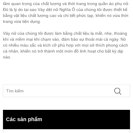
tầm quan trọng của chất lượng và thời trang trong quần áo phụ nữ.
Đó là lý do tại sao Váy dệt nữ Nghĩa Ô của chúng tôi được thiết kế
bằng vật liệu chất lượng cao và chi tiết phức tạp, khiến nó vừa thời
trang vừa tiện dụng.
Váy nữ của chúng tôi được làm bằng chất liệu lạ mắt, nhẹ, thoáng
khí và mềm mại khi chạm vào, đảm bảo sự thoải mái cả ngày. Nó
có nhiều màu sắc và kích cỡ phù hợp với mọi sở thích phong cách
cá nhân, khiến nó trở thành một món đồ linh hoạt cho bất kỳ dịp
nào.
Các sản phẩm