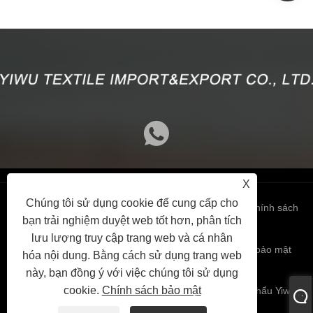
X
Chúng tôi sử dụng cookie để cung cấp cho
Links
Sitemap
RSS
XML
Chính sách
bạn trải nghiệm duyệt web tốt hơn, phân tích
lưu lượng truy cập trang web và cá nhân
bảo mật
hóa nội dung. Bằng cách sử dụng trang web
này, bạn đồng ý với việc chúng tôi sử dụng
cookie.
Chính sách bảo mật
Bản quyền 2024 © Công ty TNHH Nhập khẩu & Xuất khẩu Yiwu.
Tất cả các quyền được bảo lưu.