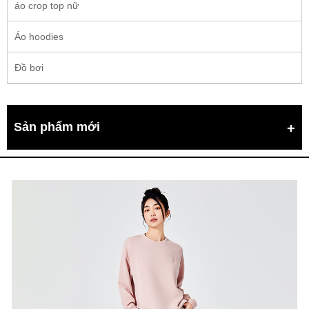
áo crop top nữ
Áo hoodies
Đồ bơi
Sản phẩm mới