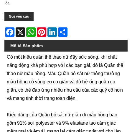
lót.
Gửi yêu cầu
Facebook
X
WhatsApp
Pinterest
LinkedIn
Share
Mô tả Sản phẩm
Có một kiểu quần thể thao nữ đầy sức sống, khí chất
năng động khá phù hợp với các bạn gái, đó là Quần thể
thao nữ màu hồng. Mẫu Quần bó sát nữ thông thường
màu hồng có vòng eo co giãn và độ hở ống quần co
giãn, có thể đáp ứng nhiều nhu cầu của các quý cô hơn
và mang tính thời trang toàn diện.
Kiểu dáng của Quần bó sát nữ giản dị màu hồng bao
gồm 91% sợi polyester và 9% elastane tạo cảm giác
mềm mại và êm ái, mang lại cảm giác tuyệt vời cho làn